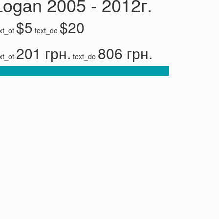
Logan 2005 - 2012г.
$5
$20
xt_ot
text_do
201 грн.
806 грн.
xt_ot
text_do