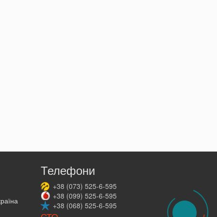
Телефони
+38
(073)
525-6-595
+38
(099)
525-6-595
країна
+38
(068)
525-6-595
СТО