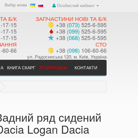
Вибір мови
Особистий кабінет
ТА Б/К
ЗАПЧАСТИНИ НОВІ ТА Б/К
-17-15
+38
(073)
525-6-595
-17-15
+38
(099)
525-6-595
-17-15
+38
(068)
525-6-595
ВАННЯ
СТО
-60-66
+38
(098)
106-60-66
ул. Радосинська 120, м. Київ, Україна
ТА
КНИГА СКАРГ
РОЗПРОДАЖ
КОНТАКТИ
Задний ряд сидений
Dacia Logan Dacia