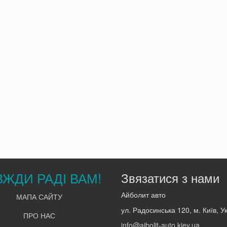
ВЖДИ РАДІ ВАМ!
Звязатися з нами
Айболит авто
МАПА САЙТУ
ул. Радосинська 120, м. Київ, У
ПРО НАС
info@aibolit-auto.kiev.ua