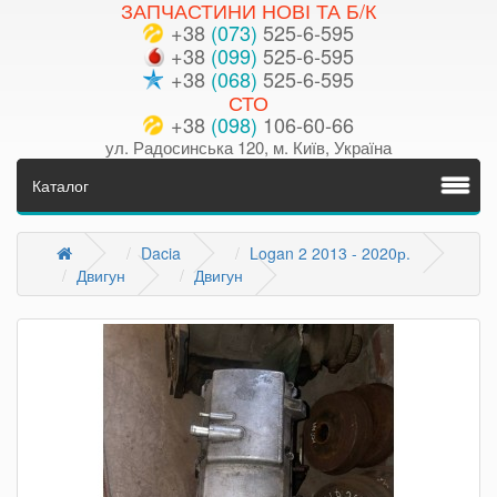
ЗАПЧАСТИНИ НОВІ ТА Б/К
+38
(073)
525-6-595
+38
(099)
525-6-595
+38
(068)
525-6-595
СТО
+38
(098)
106-60-66
ул. Радосинська 120, м. Київ, Україна
Каталог
Dacia
Logan 2 2013 - 2020р.
Двигун
Двигун