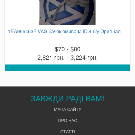
1EA955453F VAG бачок омивача ID.4 б/у Оригінал
$70 - $80
2,821 грн. - 3,224 грн.
ЗАВЖДИ РАДІ ВАМ!
МАПА САЙТУ
ПРО НАС
СТАТТІ