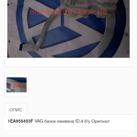
ОПИС
1EA955453F
VAG бачок омивача ID.4 б/у Оригінал