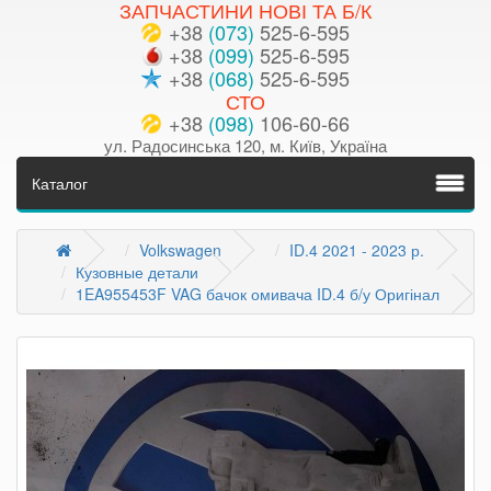
ЗАПЧАСТИНИ НОВІ ТА Б/К
+38
(073)
525-6-595
+38
(099)
525-6-595
+38
(068)
525-6-595
СТО
+38
(098)
106-60-66
ул. Радосинська 120, м. Київ, Україна
Каталог
Volkswagen
ID.4 2021 - 2023 р.
Кузовные детали
1EA955453F VAG бачок омивача ID.4 б/у Оригінал