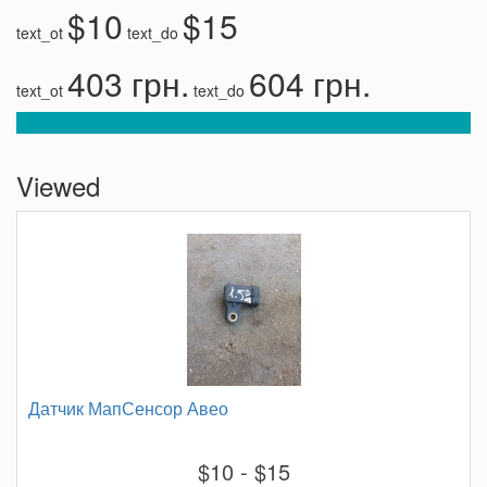
$10
$15
text_ot
text_do
403 грн.
604 грн.
text_ot
text_do
Viewed
Датчик МапСенсор Авео
$10 - $15