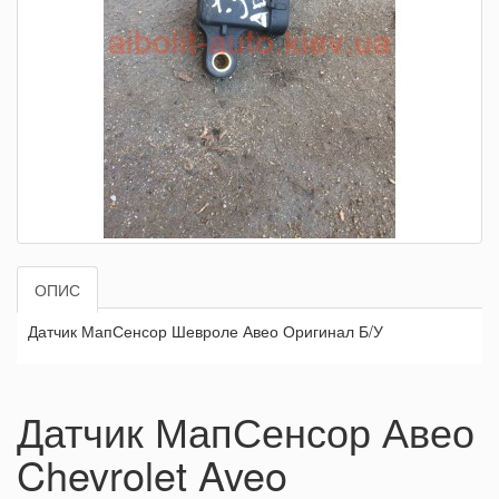
ОПИС
Датчик МапСенсор Шевроле Авео Оригинал Б/У
Датчик МапСенсор Авео
Chevrolet Aveo