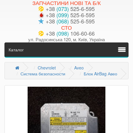
ЗАПЧАСТИНИ НОВІ ТА Б/К
+38
(073)
525-6-595
+38
(099)
525-6-595
+38
(068)
525-6-595
СТО
+38
(098)
106-60-66
ул. Радосинська 120, м. Київ, Україна
Каталог
Chevrolet
Aveo
Система безопасности
Блок AirBag Авео