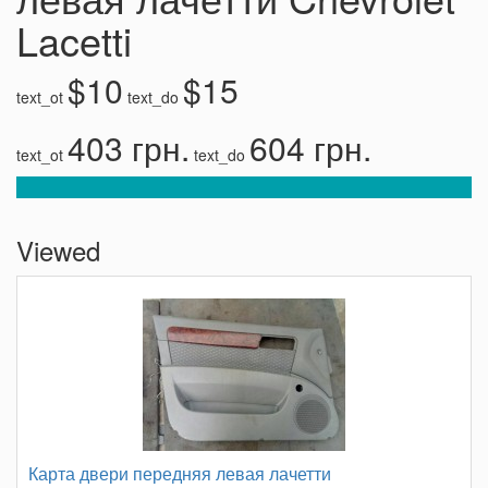
Lacetti
$10
$15
text_ot
text_do
403 грн.
604 грн.
text_ot
text_do
Viewed
Карта двери передняя левая лачетти