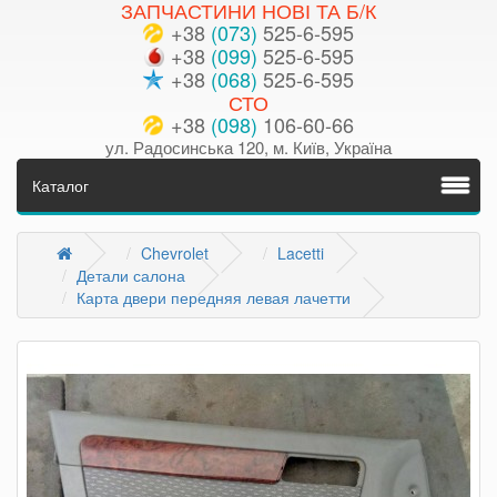
ЗАПЧАСТИНИ НОВІ ТА Б/К
+38
(073)
525-6-595
+38
(099)
525-6-595
+38
(068)
525-6-595
СТО
+38
(098)
106-60-66
ул. Радосинська 120, м. Київ, Україна
Каталог
Chevrolet
Lacetti
Детали салона
Карта двери передняя левая лачетти