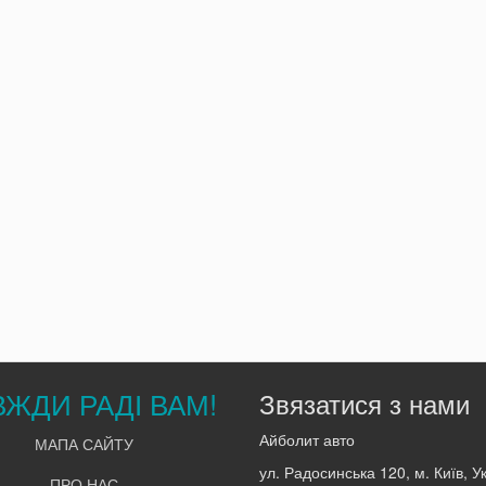
ВЖДИ РАДІ ВАМ!
Звязатися з нами
Айболит авто
МАПА САЙТУ
ул. Радосинська 120, м. Київ, У
ПРО НАС