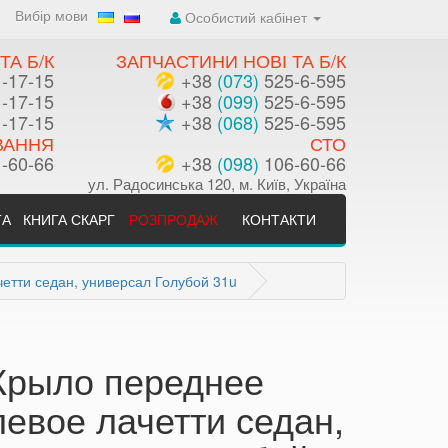
Вибір мови
Особистий кабінет
ТА Б/К
ЗАПЧАСТИНИ НОВІ ТА Б/К
-17-15
+38
(073)
525-6-595
-17-15
+38
(099)
525-6-595
-17-15
+38
(068)
525-6-595
ВАННЯ
СТО
-60-66
+38
(098)
106-60-66
ул. Радосинська 120, м. Київ, Україна
ТА
КНИГА СКАРГ
РОЗПРОДАЖ
КОНТАКТИ
етти седан, универсал Голубой 31u
Крыло переднее
левое лачетти седан,