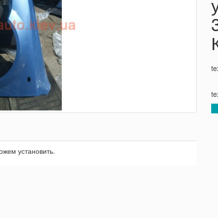
te
te
ожем установить.