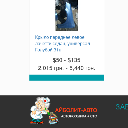
Крыло переднее левое
лачетти седан, универсал
Голубой 31u
$50 - $135
2,015 грн. - 5,440 грн.
ЗА