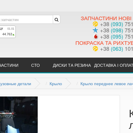
ЗАПЧАСТИНИ НОВІ 
+38
(093)
751
+38
(098)
751
+38
(095)
751
ПОКРАСКА ТА РИХТУ
+38
(063)
101
ЧАСТИНИ
СТО
ДИСКИ ТА РЕЗИНА
ДОСТАВКА І ОПЛА
Кузовные детали
Крыло
Крыло переднее левое лач