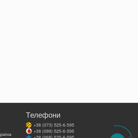
Телефони
+38
(073)
525-6-595
+38
(099)
525-6-595
країна
+38
(068)
525-6-595