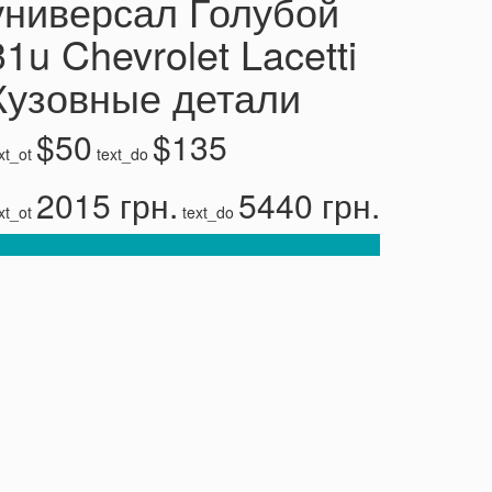
универсал Голубой
31u Chevrolet Lacetti
Кузовные детали
$50
$135
xt_ot
text_do
2015 грн.
5440 грн.
xt_ot
text_do