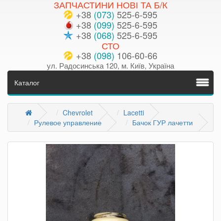
ЗАПЧАСТИНИ НОВІ ТА Б/К
+38
(073)
525-6-595
+38
(099)
525-6-595
+38
(068)
525-6-595
СТО
+38
(098)
106-60-66
ул. Радосинська 120, м. Київ, Україна
Каталог
Chevrolet
Lacetti
Рулевое управление
Бачок ГУР лачетти