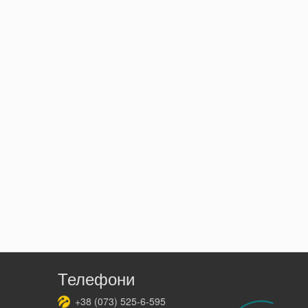
Телефони
+38
(073)
525-6-595