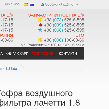
Вибір мови
Особистий кабінет
ТА Б/К
ЗАПЧАСТИНИ НОВІ ТА Б/К
-17-15
+38
(073)
525-6-595
-17-15
+38
(099)
525-6-595
-17-15
+38
(068)
525-6-595
ВАННЯ
СТО
-60-66
+38
(098)
106-60-66
ул. Радосинська 120, м. Київ, Україна
ТА
КНИГА СКАРГ
РОЗПРОДАЖ
КОНТАКТИ
ти 1.8 Lda
Гофра воздушного
фильтра лачетти 1.8