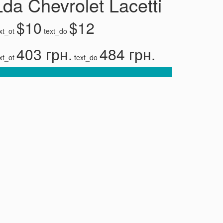
Lda Chevrolet Lacetti
$10
$12
xt_ot
text_do
403 грн.
484 грн.
xt_ot
text_do