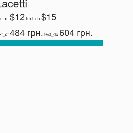
Lacetti
$12
$15
xt_ot
text_do
484 грн.
604 грн.
xt_ot
text_do