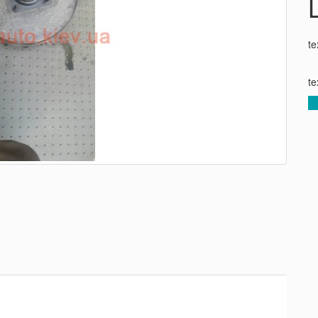
te
te