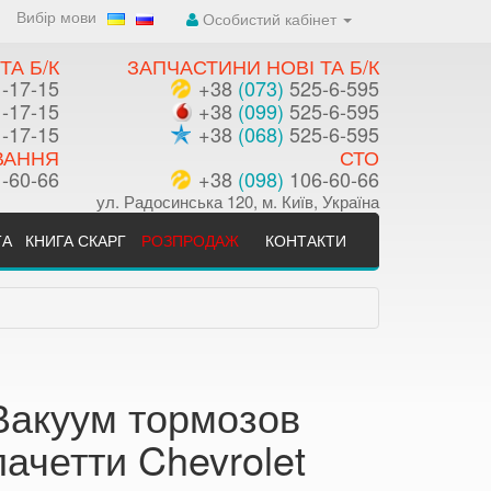
Вибір мови
Особистий кабінет
ТА Б/К
ЗАПЧАСТИНИ НОВІ ТА Б/К
-17-15
+38
(073)
525-6-595
-17-15
+38
(099)
525-6-595
-17-15
+38
(068)
525-6-595
ВАННЯ
СТО
-60-66
+38
(098)
106-60-66
ул. Радосинська 120, м. Київ, Україна
ТА
КНИГА СКАРГ
РОЗПРОДАЖ
КОНТАКТИ
Вакуум тормозов
лачетти Chevrolet