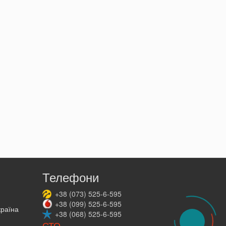
Телефони
+38
(073)
525-6-595
+38
(099)
525-6-595
країна
+38
(068)
525-6-595
СТО