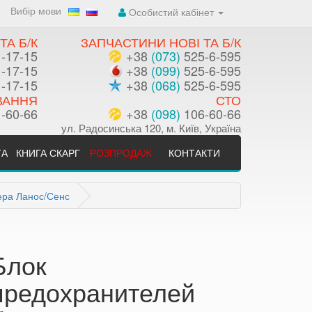
Вибір мови
Особистий кабінет
ТА Б/К
ЗАПЧАСТИНИ НОВІ ТА Б/К
-17-15
+38
(073)
525-6-595
-17-15
+38
(099)
525-6-595
-17-15
+38
(068)
525-6-595
ВАННЯ
СТО
-60-66
+38
(098)
106-60-66
ул. Радосинська 120, м. Київ, Україна
ТА
КНИГА СКАРГ
РОЗПРОДАЖ
КОНТАКТИ
ера Ланос/Сенс
Блок
предохранителей