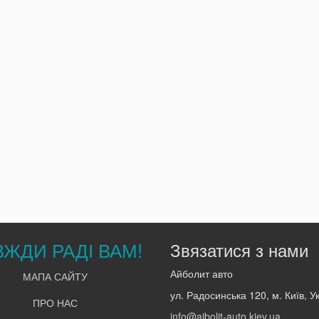
ВЖДИ РАДІ ВАМ!
Звязатися з нами
Айболит авто
МАПА САЙТУ
ул. Радосинська 120, м. Київ, У
ПРО НАС
info@aibolit-auto.kiev.ua