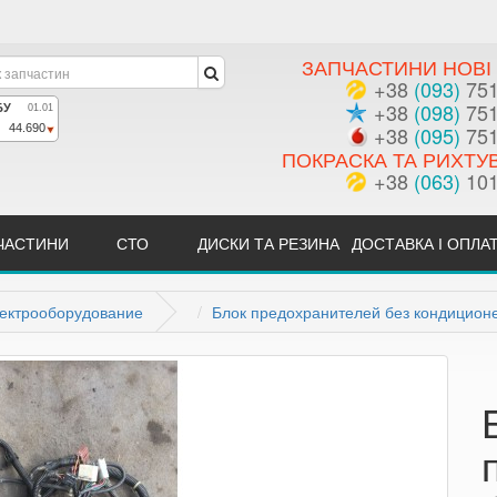
ЗАПЧАСТИНИ НОВІ 
+38
(093)
751
+38
(098)
751
+38
(095)
751
ПОКРАСКА ТА РИХТУ
+38
(063)
101
ЧАСТИНИ
СТО
ДИСКИ ТА РЕЗИНА
ДОСТАВКА І ОПЛА
ектрооборудование
Блок предохранителей без кондицион