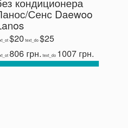
без кондиционера
Ланос/Сенс Daewoo
Lanos
$20
$25
xt_ot
text_do
806 грн.
1007 грн.
xt_ot
text_do