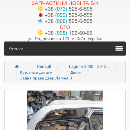
ЗАПЧАСТИНИ НОВІ ТА Б/К
+38
(073)
525-6-595
+38
(099)
525-6-595
+38
(068)
525-6-595
СТО
+38
(098)
106-60-66
ул. Радосинська 120, м. Київ, Україна
Каталог
Renault
Laguna 2008 - 2012г.
Кузовные детали
Двері
Задня права двер Лагуна 3