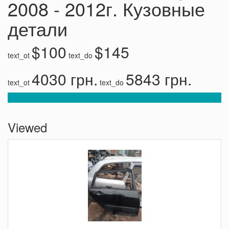
2008 - 2012г. Кузовные
детали
$100
$145
text_ot
text_do
4030 грн.
5843 грн.
text_ot
text_do
Viewed