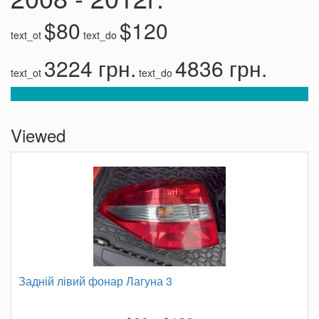
$80
$120
text_ot
text_do
3224 грн.
4836 грн.
text_ot
text_do
Viewed
Задній лівий фонар Лагуна 3