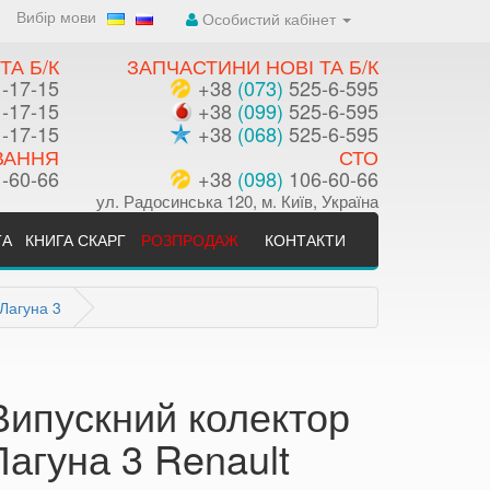
Вибір мови
Особистий кабінет
ТА Б/К
ЗАПЧАСТИНИ НОВІ ТА Б/К
-17-15
+38
(073)
525-6-595
-17-15
+38
(099)
525-6-595
-17-15
+38
(068)
525-6-595
ВАННЯ
СТО
-60-66
+38
(098)
106-60-66
ул. Радосинська 120, м. Київ, Україна
ТА
КНИГА СКАРГ
РОЗПРОДАЖ
КОНТАКТИ
Лагуна 3
Випускний колектор
Лагуна 3 Renault