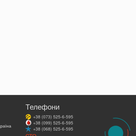
Телефони
+38
(073)
525-6-595
+38
(099)
525-6-595
країна
+38
(068)
525-6-595
СТО