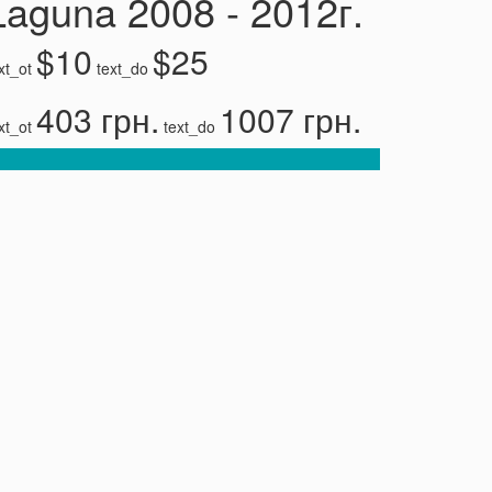
Laguna 2008 - 2012г.
$10
$25
xt_ot
text_do
403 грн.
1007 грн.
xt_ot
text_do