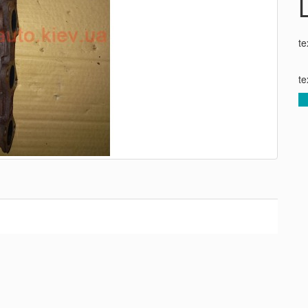
te
te