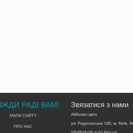
ВЖДИ РАДІ ВАМ!
Звязатися з нами
Айболит авто
МАПА САЙТУ
ул. Радосинська 120, м. Київ, У
ПРО НАС
info@aibolit-auto.kiev.ua