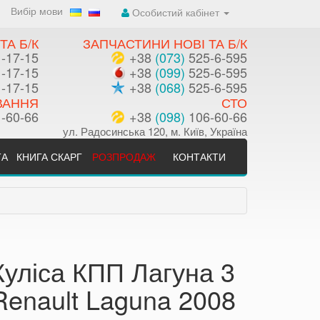
Вибір мови
Особистий кабінет
ТА Б/К
ЗАПЧАСТИНИ НОВІ ТА Б/К
-17-15
+38
(073)
525-6-595
-17-15
+38
(099)
525-6-595
-17-15
+38
(068)
525-6-595
ВАННЯ
СТО
-60-66
+38
(098)
106-60-66
ул. Радосинська 120, м. Київ, Україна
ТА
КНИГА СКАРГ
РОЗПРОДАЖ
КОНТАКТИ
Куліса КПП Лагуна 3
Renault Laguna 2008