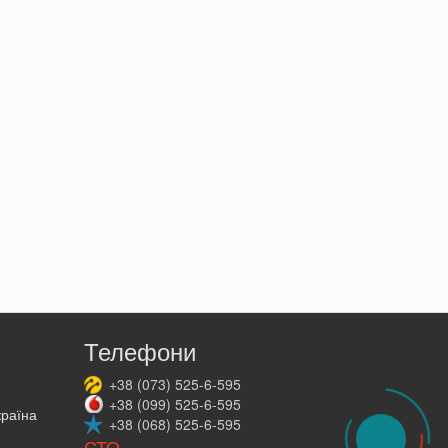
Телефони
+38
(073)
525-6-595
+38
(099)
525-6-595
країна
+38
(068)
525-6-595
СТО