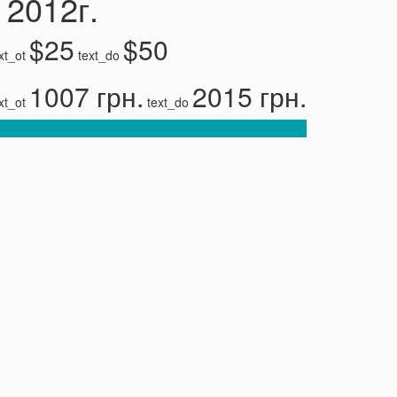
- 2012г.
$25
$50
xt_ot
text_do
1007 грн.
2015 грн.
xt_ot
text_do