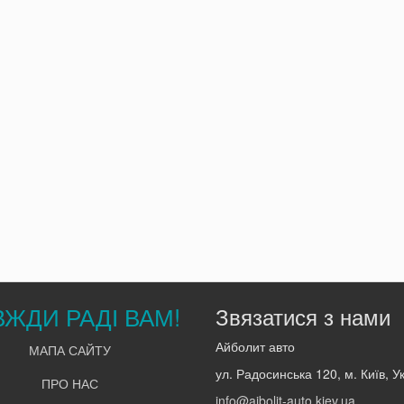
ВЖДИ РАДІ ВАМ!
Звязатися з нами
Айболит авто
МАПА САЙТУ
ул. Радосинська 120, м. Київ, У
ПРО НАС
info@aibolit-auto.kiev.ua