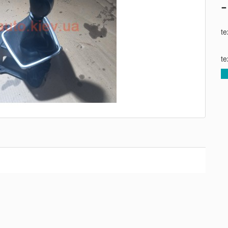
te
te