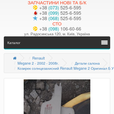
ЗАПЧАСТИНИ НОВІ ТА Б/К
+38
(073)
525-6-595
+38
(099)
525-6-595
+38
(068)
525-6-595
СТО
+38
(098)
106-60-66
ул. Радосинська 120, м. Київ, Україна
Каталог
Renault
Megane 2 - 2002 - 2008г.
Детали салона
Козирек солнцезахисний Renault Megane 2 Оригинал Б У