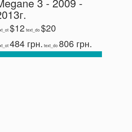
Megane 3 - 2009 -
2013г.
$12
$20
xt_ot
text_do
484 грн.
806 грн.
xt_ot
text_do