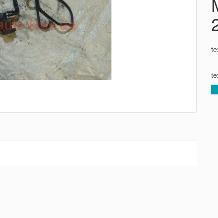
te
te