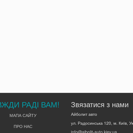
ВЖДИ РАДІ ВАМ!
Звязатися з нами
Айболит авто
МАПА САЙТУ
ул. Радосинська 120, м. Київ, У
ПРО НАС
info@aibolit-auto.kiev.ua