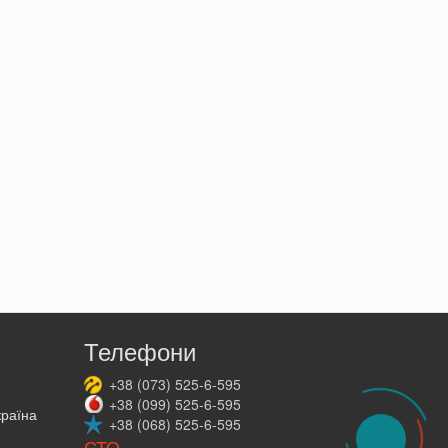
Телефони
+38
(073)
525-6-595
+38
(099)
525-6-595
країна
+38
(068)
525-6-595
СТО