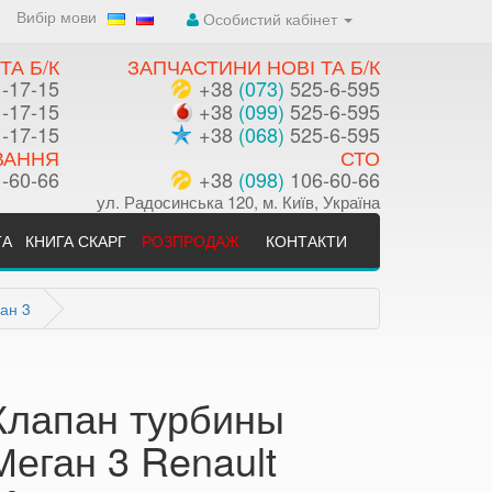
Вибір мови
Особистий кабінет
ТА Б/К
ЗАПЧАСТИНИ НОВІ ТА Б/К
-17-15
+38
(073)
525-6-595
-17-15
+38
(099)
525-6-595
-17-15
+38
(068)
525-6-595
ВАННЯ
СТО
-60-66
+38
(098)
106-60-66
ул. Радосинська 120, м. Київ, Україна
ТА
КНИГА СКАРГ
РОЗПРОДАЖ
КОНТАКТИ
ан 3
Клапан турбины
Меган 3 Renault