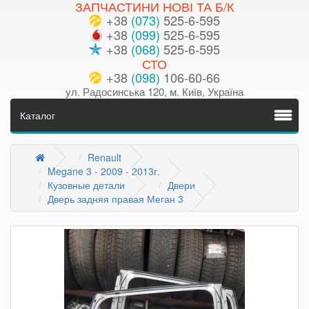
ЗАПЧАСТИНИ НОВІ ТА Б/К
+38
(073)
525-6-595
+38
(099)
525-6-595
+38
(068)
525-6-595
СТО
+38
(098)
106-60-66
ул. Радосинська 120, м. Київ, Україна
Каталог
Renault
Megane 3 - 2009 - 2013г.
Кузовные детали
Двери
Дверь задняя правая Меган 3