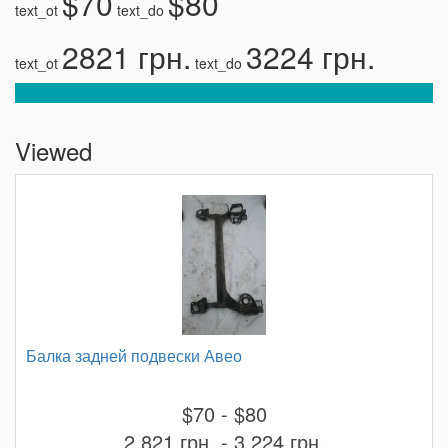
$70
$80
text_ot
text_do
2821 грн.
3224 грн.
text_ot
text_do
Viewed
Балка задней подвески Авео
$70 - $80
2,821 грн. - 3,224 грн.