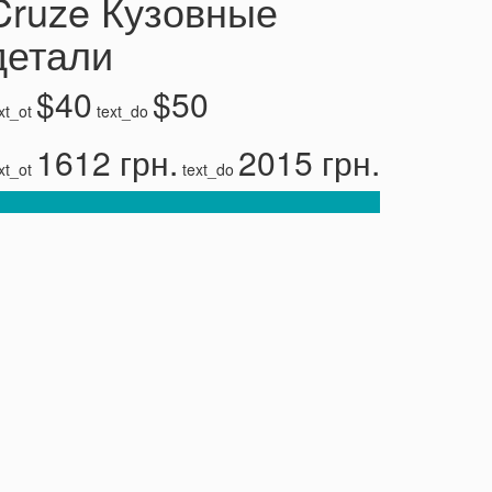
Cruze Кузовные
детали
$40
$50
xt_ot
text_do
1612 грн.
2015 грн.
xt_ot
text_do