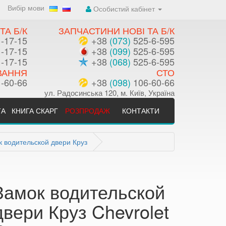
Вибір мови
Особистий кабінет
ТА Б/К
ЗАПЧАСТИНИ НОВІ ТА Б/К
-17-15
+38
(073)
525-6-595
-17-15
+38
(099)
525-6-595
-17-15
+38
(068)
525-6-595
ВАННЯ
СТО
-60-66
+38
(098)
106-60-66
ул. Радосинська 120, м. Київ, Україна
ТА
КНИГА СКАРГ
РОЗПРОДАЖ
КОНТАКТИ
к водительской двери Круз
Замок водительской
двери Круз Chevrolet