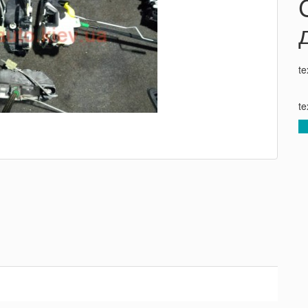
te
te